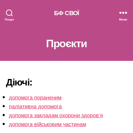
БФ СВОЇ
Пошук
Меню
Проєкти
Діючі:
допомога пораненим
паліативна допомога
допомога закладам охорони здоров’я
допомога військовим частинам