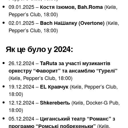
09.01.2025 –
(Київ,
Костя Ізюмов, Bah.Roma
Pepper’s Club, 18:00)
02.01.2025 –
(Київ,
Bach НаШапку (Overtone)
Pepper’s Club, 18:00)
Як це було у 2024:
26.12.2024 –
TaRuta за участі музикантів
оркестру “Фаворит” та ансамблю “Гурелі”
(Київ, Pepper’s Club, 18:00)
19.12.2024 –
(Київ, Pepper’s Club,
EL Кравчук
18:00)
12.12.2024 –
(Київ, Docker-G Pub,
Shkerebertь
18:00)
05.12.2024 –
Циганський театр “Романс” з
(Київ,
програмю “Ромські побрехеньки”