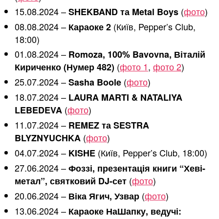
15.08.2024 –
(
фото
)
SHEKBAND та Metal Boys
08.08.2024 –
(Київ, Pepper’s Club,
Караоке 2
18:00)
01.08.2024 –
Romoza, 100% Bavovna, Віталій
(
фото 1
,
фото 2
)
Кириченко (Нумер 482)
25.07.2024 –
(
фото
)
Sasha Boole
18.07.2024 –
LAURA MARTI & NATALIYA
(
фото
)
LEBEDEVA
11.07.2024 –
REMEZ та SESTRA
(
фото
)
BLYZNYUCHKA
04.07.2024 –
(Київ, Pepper’s Club, 18:00)
KISHE
27.06.2024 –
Фоззі, презентація книги “Хеві-
(
фото
)
метал”, святковий DJ-сет
20.06.2024 –
(
фото
)
Віка Ягич, Узвар
13.06.2024 –
Караоке НаШапку, ведучі: