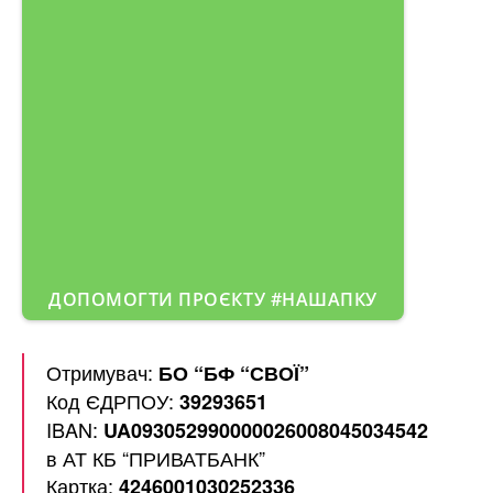
ДОПОМОГТИ ПРОЄКТУ #НАШАПКУ
Отримувач:
БО “БФ “СВОЇ”
Код ЄДРПОУ:
39293651
IBAN:
UA093052990000026008045034542
в АТ КБ “ПРИВАТБАНК”
Картка:
4246001030252336