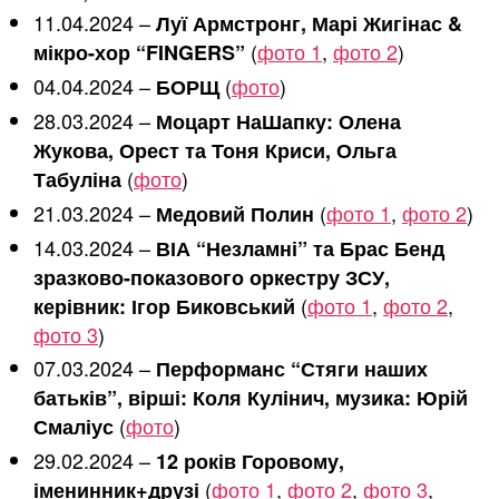
11.04.2024 –
Луї Армстронг, Марі Жигінас &
(
фото 1
,
фото 2
)
мікро-хор “FINGERS”
04.04.2024 –
(
фото
)
БОРЩ
28.03.2024 –
Моцарт НаШапку: Олена
Жукова, Орест та Тоня Криси, Ольга
(
фото
)
Табуліна
21.03.2024 –
(
фото 1
,
фото 2
)
Медовий Полин
14.03.2024 –
ВІА “Незламні” та Брас Бенд
зразково-показового оркестру ЗСУ,
(
фото 1
,
фото 2
,
керівник: Ігор Биковський
фото 3
)
07.03.2024 –
Перформанс “Стяги наших
батьків”, вірші: Коля Кулінич, музика: Юрій
(
фото
)
Смаліус
29.02.2024 –
12 років Горовому,
(
фото 1
,
фото 2
,
фото 3
,
іменинник+друзі