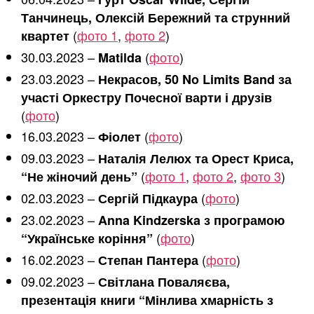
Танчинець, Олексій Бережний та струнний
(
фото 1
,
фото 2
)
квартет
30.03.2023 –
(
фото
)
Matilda
23.03.2023 –
Некрасов, 50 No Limits Band за
участі Оркестру Почесної варти і друзів
(
фото
)
16.03.2023 –
(
фото
)
Фіолет
09.03.2023 –
Наталія Лелюх та Орест Криса,
(
фото 1
,
фото 2
,
фото 3
)
“Не жіночий день”
02.03.2023 –
(
фото
)
Сергій Підкаура
23.02.2023 –
Anna Kindzerska з програмою
(
фото
)
“Українське коріння”
16.02.2023 –
(
фото
)
Степан Пантера
09.02.2023 –
Світлана Поваляєва,
презентація книги “Мінлива хмарність з