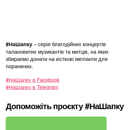
– серія благодійних концертів
#НаШапку
талановитих музикантів та митців, на яких
збираємо донати на кісткові імпланти для
поранених.
#НаШапку в Facebook
#НаШапку в Telegram
Допоможіть проєкту #НаШапку