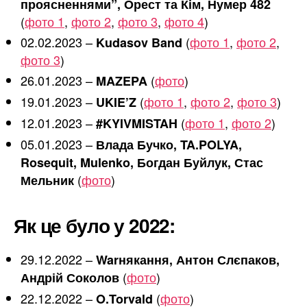
проясненнями”, Орест та Кім, Нумер 482
(
фото 1
,
фото 2
,
фото 3
,
фото 4
)
02.02.2023 –
(
фото 1
,
фото 2
,
Kudasov Band
фото 3
)
26.01.2023 –
(
фото
)
MAZEPA
19.01.2023 –
(
фото 1
,
фото 2
,
фото 3
)
UKIE’Z
12.01.2023 –
(
фото 1
,
фото 2
)
#KYIVMISTAH
05.01.2023 –
Влада Бучко, TA.POLYA,
Rosequit, Mulenko, Богдан Буйлук, Стас
(
фото
)
Мельник
Як це було у 2022:
29.12.2022 –
Warнякання, Антон Слєпаков,
(
фото
)
Андрій Соколов
22.12.2022 –
(
фото
)
O.Torvald