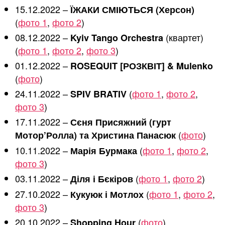
15.12.2022 –
ЇЖАКИ СМІЮТЬСЯ (Херсон)
(
фото 1
,
фото 2
)
08.12.2022 –
(квартет)
Kyiv Tango Orchestra
(
фото 1
,
фото 2
,
фото 3
)
01.12.2022 –
ROSEQUIT [РОЗКВІТ] & Mulenko
(
фото
)
24.11.2022 –
(
фото 1
,
фото 2
,
SPIV BRATIV
фото 3
)
17.11.2022 –
Сєня Присяжний (гурт
(
фото
)
Мотор’Ролла) та Христина Панасюк
10.11.2022 –
(
фото 1
,
фото 2
,
Марія Бурмака
фото 3
)
03.11.2022 –
(
фото 1
,
фото 2
)
Діля і Бєкіров
27.10.2022 –
(
фото 1
,
фото 2
,
Кукуюк і Мотлох
фото 3
)
20.10.2022 –
(
фото
)
Shopping Hour