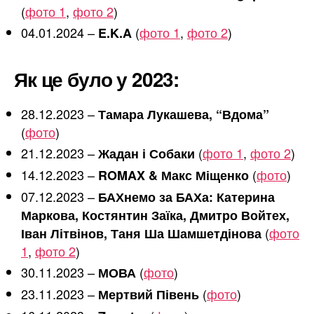
(
фото 1
,
фото 2
)
04.01.2024 –
(
фото 1
,
фото 2
)
E.K.A
Як це було у 2023:
28.12.2023 –
Тамара Лукашева, “Вдома”
(
фото
)
21.12.2023 –
(
фото 1
,
фото 2
)
Жадан і Собаки
14.12.2023 –
(
фото
)
ROMAX & Макс Міщенко
07.12.2023 –
БАХнемо за БАХа: Катерина
Маркова, Костянтин Заїка, Дмитро Войтех,
(
фото
Іван Літвінов, Таня Ша Шамшетдінова
1
,
фото 2
)
30.11.2023 –
(
фото
)
МОВА
23.11.2023 –
(
фото
)
Мертвий Півень