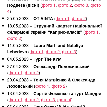
(
фото 1
,
фото 2
,
фото 3
,
фото
Подвеза (пісні)
4
)
25.05.2023 –
(
фото 1
,
фото 2
)
OT VINTA
18.05.2023 –
Струнний квартет Національної
(
фото 1
,
філармонї України “Каприс-Класік”
фото 2
)
11.05.2023 –
Laura Marti and Nataliya
(
фото 1
,
фото 2
,
фото 3
)
Lebedeva
04.05.2023 –
Гурт The КУМ
27.04.2023 –
Олександр Положинський
(
фото 1
,
фото 2
)
20.04.2023 –
Тоня Матвієнко & Олександр
(
фото 1
,
фото 2
)
Лозовський
13.04.2023 –
Сергій Фоменко та гурт Мандри
(
фото 1
,
фото 2
,
фото 3
,
фото 4
)
06.04.2023 –
Гурт Oscar Wilde, Сергій