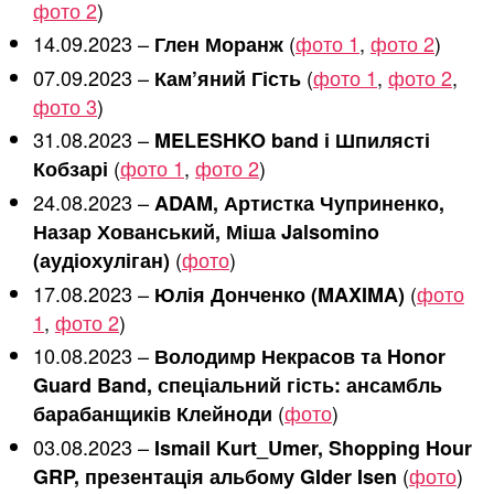
фото 2
)
14.09.2023 –
(
фото 1
,
фото 2
)
Глен Моранж
07.09.2023 –
(
фото 1
,
фото 2
,
Кам’яний Гість
фото 3
)
31.08.2023 –
MELESHKO band і Шпилясті
(
фото 1
,
фото 2
)
Кобзарі
24.08.2023 –
ADAM, Артистка Чуприненко,
Назар Хованський, Міша Jalsomino
(
фото
)
(аудіохуліган)
17.08.2023 –
(
фото
Юлія Донченко (MAXIMA)
1
,
фото 2
)
10.08.2023 –
Володимр Некрасов та Honor
Guard Band, спеціальний гість: ансамбль
(
фото
)
барабанщиків Клейноди
03.08.2023 –
Ismail Kurt_Umer, Shopping Hour
(
фото
)
GRP, презентація альбому GIder Isen