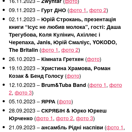
16.11.2023 –
(
фото
)
Zwyntar
09.11.2023 –
(
фото 1
,
фото 2
)
Гурт ДНО
02.11.2023 –
Юрій Строкань, презентація
книги “Ісус не любив молока”, гості: Даша
Трегубова, Коля Кулінич, Ахіллес і
Черепаха, Janis, Юрій Смаліус, YOKODO,
(
фото 1
,
фото 2
)
The Britalin
26.10.2023 –
(
фото
)
Кімната Гретхен
19.10.2023 –
Христина Храмова, Роман
(
фото
)
Козак & Бенд Голосу
12.10.2023 –
(
фото 1
,
фото
Brum&Tuba Band
2
,
фото 3
)
05.10.2023 –
(
фото
)
ЯРРА
28.09.2023 –
СКРЯБІН & Юрко Юркеш
(
фото 1
,
фото 2
,
фото 3
)
Юрченко
21.09.2023 –
(
фото 1
,
ансамбль Рідні наспіви