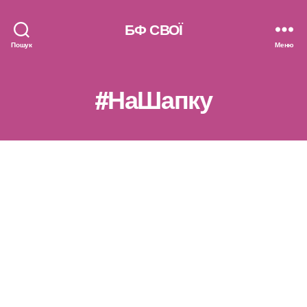
БФ СВОЇ
Пошук
Меню
#НаШапку