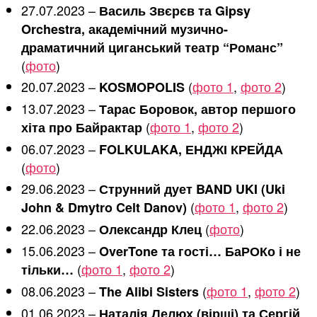
27.07.2023 –
Василь Звєрєв та Gipsy
Orchestra, академічний музично-
драматичний циганський театр “Романс”
(
фото
)
20.07.2023 –
(
фото 1
,
фото 2
)
KOSMOPOLIS
13.07.2023 –
Тарас Боровок, автор першого
(
фото 1
,
фото 2
)
хіта про Байрактар
06.07.2023 –
FOLKULAKA, ЕНДЖІ КРЕЙДА
(
фото
)
29.06.2023 –
Струнний дует BAND UKI (Uki
(
фото 1
,
фото 2
)
John & Dmytro Celt Danov)
22.06.2023 –
(
фото
)
Олександр Клец
15.06.2023 –
OverTone та гості… БаРОКо і не
(
фото 1
,
фото 2
)
тільки…
08.06.2023 –
(
фото 1
,
фото 2
)
The Alibi Sisters
01.06.2023 –
Наталія Лелюх (вірші) та Сергій