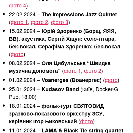
фото 4
)
22.02.2024 –
The Impressions Jazz Quintet
(
фото 1
,
фото 2
,
фото 3
)
15.02.2024 –
Юрій Здоренко (Борщ, ЯЯЯ,
ВВ), акустика, Сергій Хіцун: соло-гітара,
бек-вокал, Серафіма Здоренко: бек-вокал
(
фото
)
08.02.2024 –
Оля Цибульська “Швидка
(
фото 1
,
фото 2
)
музична допомога”
01.02.2024 –
(
фото
)
Voanerges (Воанергес)
25.01.2024 –
(Київ, Docker-G
Kudasov Band
Pub, 18:00)
18.01.2024 –
фольк-гурт СВЯТОВИД
зразково-показового оркестру ЗСУ,
(
фото
)
керівник Ігор Биковський
11.01.2024 –
LAMA & Black Tie string quartet