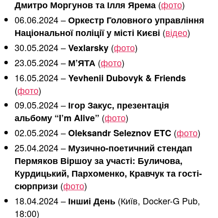
(
фото
)
Дмитро Моргунов та Ілля Ярема
06.06.2024 –
Оркестр Головного управління
(
відео
)
Національної поліції у місті Києві
30.05.2024 –
(
фото
)
Vexlarsky
23.05.2024 –
(
фото
)
М’ЯТА
16.05.2024 –
Yevhenii Dubovyk & Friends
(
фото
)
09.05.2024 –
Ігор Закус, презентація
(
фото
)
альбому “I’m Alive”
02.05.2024 –
(
фото
)
Oleksandr Seleznov ETC
25.04.2024 –
Музично-поетичний стендап
Пермяков Віршоу за участі: Буличова,
Курдицький, Пархоменко, Кравчук та гості-
(
фото
)
сюрпризи
18.04.2024 –
(Київ, Docker-G Pub,
Іншиі День
18:00)