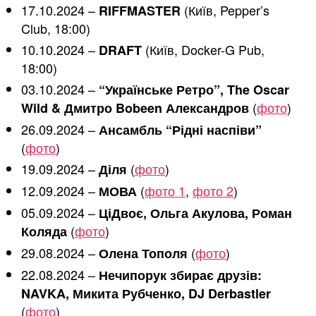
17.10.2024 –
(Київ, Pepper’s
RIFFMASTER
Club, 18:00)
10.10.2024 –
(Київ, Docker-G Pub,
DRAFT
18:00)
03.10.2024 –
“Українське Ретро”, The Oscar
(
фото
)
Wild & Дмитро Bobeen Александров
26.09.2024 –
Ансамбль “Рідні наспіви”
(
фото
)
19.09.2024 –
(
фото
)
Діля
12.09.2024 –
(
фото 1
,
фото 2
)
МОВА
05.09.2024 –
ЦіДвоє, Ольга Акулова, Роман
(
фото
)
Коляда
29.08.2024 –
(
фото
)
Олена Тополя
22.08.2024 –
Нечипорук збирає друзів:
NAVKA, Микита Рубченко, DJ Derbastler
(
фото
)