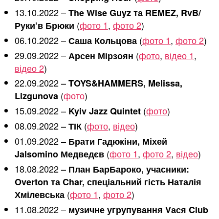
13.10.2022 –
The Wise Guyz та REMEZ, RvB/
(
фото 1
,
фото 2
)
Руки’в Брюки
06.10.2022 –
(
фото 1
,
фото 2
)
Саша Кольцова
29.09.2022 –
(
фото
,
відео 1
,
Арсен Мірзоян
відео 2
)
22.09.2022 –
TOYS&HAMMERS, Melissa,
(
фото
)
Lizgunova
15.09.2022 –
(
фото
)
Kyiv Jazz Quintet
08.09.2022 –
(
фото
,
відео
)
ТІК
01.09.2022 –
Брати Гадюкіни, Міхей
(
фото 1
,
фото 2
,
відео
)
Jalsomino Медведєв
18.08.2022 –
План БарБароко, учасники:
Overton та Char, спеціальний гість Наталія
(
фото 1
,
фото 2
)
Хмілевська
11.08.2022 –
музичне угрупування Vася Club