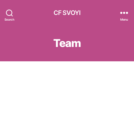
CF SVOYI
Search
Menu
Team